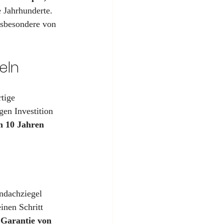
 Jahrhunderte. 
nsbesondere von 
eln
tige 
igen Investition 
h 10 Jahren
ndachziegel 
inen Schritt 
 
Garantie von 