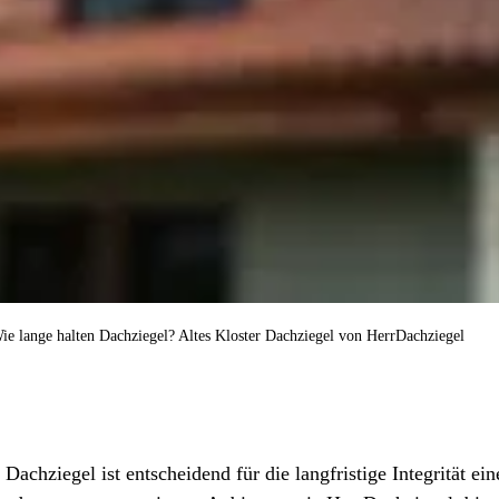
ie lange halten Dachziegel? Altes Kloster Dachziegel von HerrDachziegel
Dachziegel ist entscheidend für die langfristige Integrität ei