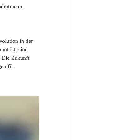
adratmeter.
olution in der 
nt ist, sind 
. Die Zukunft 
en für 