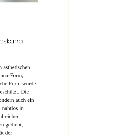
¡
Toskana-
 ästhetischen 
kana-Form, 
ische Form wurde 
eschützt. Die 
sondern auch ein 
 nahtlos in 
lreicher 
n gedient, 
ät der 