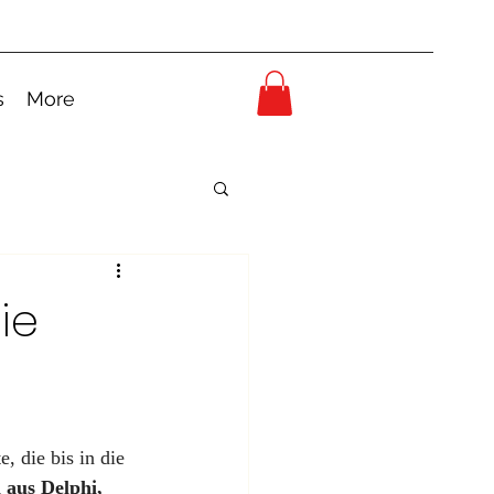
s
More
ie
, die bis in die 
 aus Delphi, 