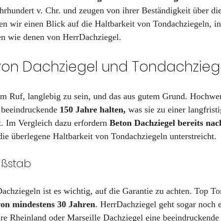
â
hrhundert v. Chr. und zeugen von ihrer Beständigkeit über die
en wir einen Blick auf die Haltbarkeit von Tondachziegeln, i
en wie denen von HerrDachziegel.
 von Dachziegel und Tondachzieg
im Ruf, langlebig zu sein, und das aus gutem Grund. Hochwer
 beeindruckende 
150 Jahre halten,
 was sie zu einer langfrist
. Im Vergleich dazu erfordern 
Beton Dachziegel bereits nac
ie überlegene Haltbarkeit von Tondachziegeln unterstreicht.
aßstab
chziegeln ist es wichtig, auf die Garantie zu achten. Top To
von mindestens 30 Jahren
. HerrDachziegel geht sogar noch e
ihre Rheinland oder Marseille Dachziegel eine beeindruckende