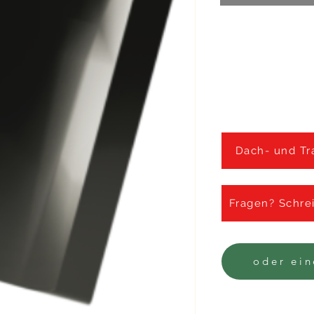
â
Dach- und Tr
Fragen? Schre
oder ei