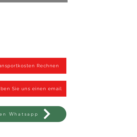
ansportkosten Rechnen
iben Sie uns einen email
nen Whatsapp